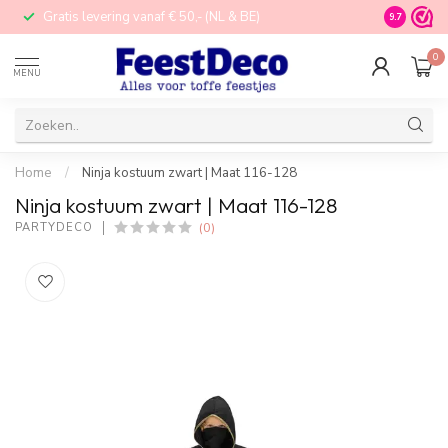
Gratis levering vanaf € 50,- (NL & BE)
STORE in N
9.7
0
MENU
Home
/
Ninja kostuum zwart | Maat 116-128
Ninja kostuum zwart | Maat 116-128
(0)
PARTYDECO