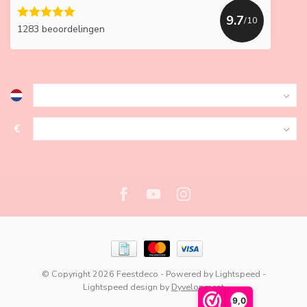
9.7
/10
1283 beoordelingen
€
© Copyright 2026 Feestdeco
- Powered by
Lightspeed
-
Lightspeed design
by
Dyvelopment
9,0