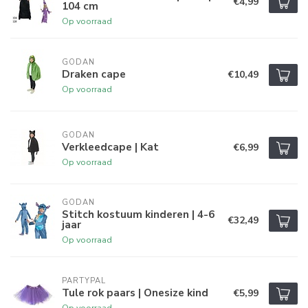
€4,99
104 cm
Op voorraad
GODAN
Draken cape
€10,49
Op voorraad
GODAN
Verkleedcape | Kat
€6,99
Op voorraad
GODAN
Stitch kostuum kinderen | 4-6
€32,49
jaar
Op voorraad
PARTYPAL
Tule rok paars | Onesize kind
€5,99
Op voorraad