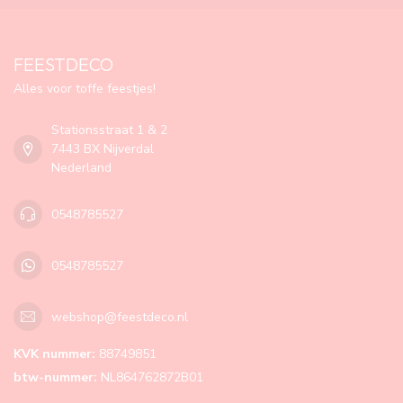
FEESTDECO
Alles voor toffe feestjes!
Stationsstraat 1 & 2
7443 BX Nijverdal
Nederland
0548785527
0548785527
webshop@feestdeco.nl
KVK nummer:
88749851
btw-nummer:
NL864762872B01