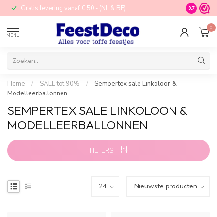
Gratis levering vanaf € 50,- (NL & BE)
STORE in N
9.7
0
MENU
Home
/
SALE tot 90%
/
Sempertex sale Linkoloon &
Modelleerballonnen
SEMPERTEX SALE LINKOLOON &
MODELLEERBALLONNEN
FILTERS