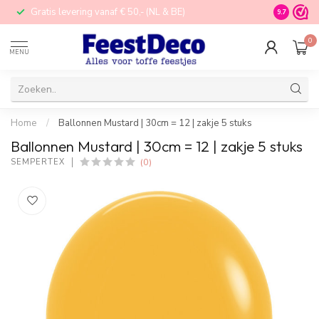
Gratis levering vanaf € 50,- (NL & BE)
STORE in N
9.7
0
MENU
Home
/
Ballonnen Mustard | 30cm = 12 | zakje 5 stuks
Ballonnen Mustard | 30cm = 12 | zakje 5 stuks
(0)
SEMPERTEX