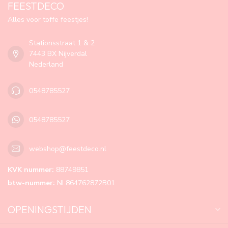
FEESTDECO
Alles voor toffe feestjes!
Stationsstraat 1 & 2
7443 BX Nijverdal
Nederland
0548785527
0548785527
webshop@feestdeco.nl
KVK nummer:
88749851
btw-nummer:
NL864762872B01
OPENINGSTIJDEN