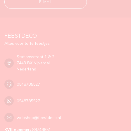
E-MAIL
FEESTDECO
Alles voor toffe feestjes!
Stationsstraat 1 & 2
7443 BX Nijverdal
Nederland
0548785527
0548785527
webshop@feestdeco.nl
KVK nummer:
88749851