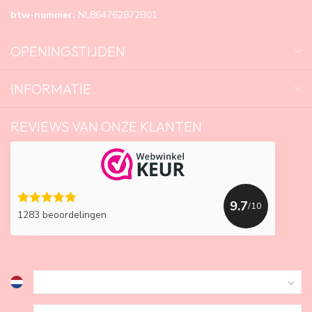
btw-nummer:
NL864762872B01
OPENINGSTIJDEN
INFORMATIE
REVIEWS VAN ONZE KLANTEN
9.7
/10
1283 beoordelingen