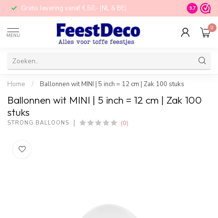
Gratis levering vanaf € 50,- (NL & BE)
STORE in N
9.7
0
MENU
Home
/
Ballonnen wit MINI | 5 inch = 12 cm | Zak 100 stuks
Ballonnen wit MINI | 5 inch = 12 cm | Zak 100
stuks
(0)
STRONG BALLOONS