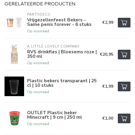
GERELATEERDE PRODUCTEN
PARTYDECO
Vrijgezellenfeest Bekers -
€2,99
Same penis forever - 6 stuks
Op voorraad
A LITTLE LOVELY COMPANY
RVS drinkfles | Bloesems roze |
€20,95
350 ml
Op voorraad
Plastic bekers transparant | 25
cl | 10 stuks
€1,99
Op voorraad
OUTLET Plastic beker
Minecraft | 9 cm | 250 ml
€1,00
Op voorraad