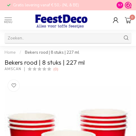
Gratis levering vanaf € 50,- (NL & BE)
STORE in N
9.7
0
MENU
Home
/
Bekers rood | 8 stuks | 227 ml
Bekers rood | 8 stuks | 227 ml
(0)
AMSCAN