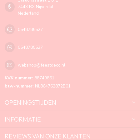
Stationsstraat 1 & 2
7443 BX Nijverdal
Nederland
0548785527
0548785527
webshop@feestdeco.nl
KVK nummer:
88749851
btw-nummer:
NL864762872B01
OPENINGSTIJDEN
INFORMATIE
REVIEWS VAN ONZE KLANTEN