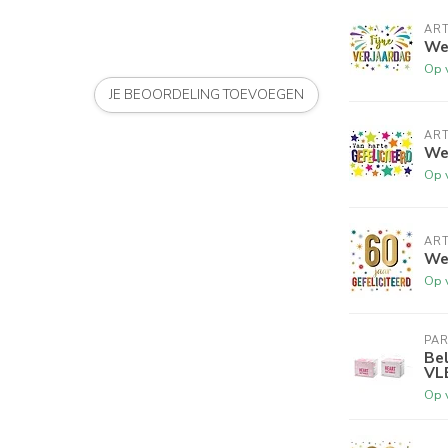
ART
Wen
Op 
JE BEOORDELING TOEVOEGEN
ART
Wen
Op 
ART
Wen
Op 
PA
Bel
VL
Op 