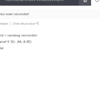
stus weer verzonden!
lijken
Deel dit product
eld = vandaag verzonden
vanaf € 50,- (NL & BE)
dal