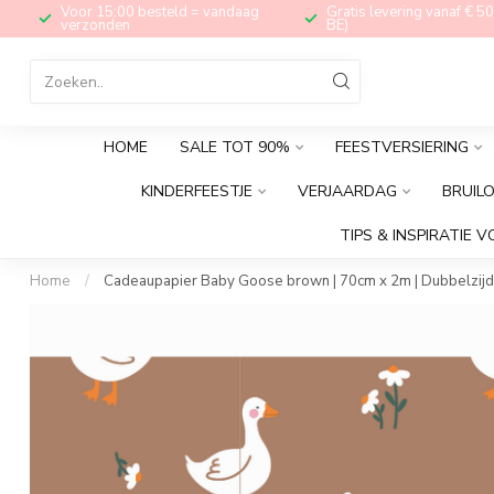
Voor 15:00 besteld = vandaag
Gratis levering vanaf € 50
verzonden
BE)
HOME
SALE TOT 90%
FEESTVERSIERING
KINDERFEESTJE
VERJAARDAG
BRUIL
TIPS & INSPIRATIE V
Home
/
Cadeaupapier Baby Goose brown | 70cm x 2m | Dubbelzijd