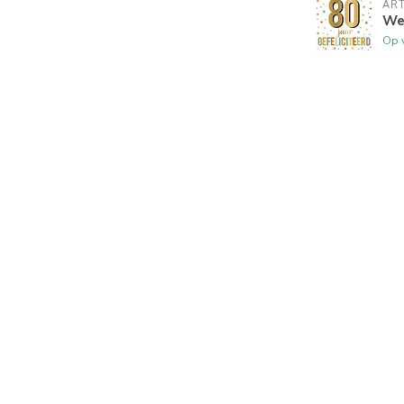
ART
Wen
Op 