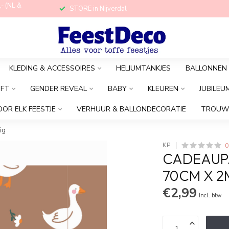
,- (NL &
STORE in Nijverdal
KLEDING & ACCESSOIRES
HELIUMTANKJES
BALLONNEN
OFT
GENDER REVEAL
BABY
KLEUREN
JUBILEU
OOR ELK FEESTJE
VERHUUR & BALLONDECORATIE
TROUW
ig
0
KP
CADEAUPA
70CM X 2
€2,99
Incl. btw