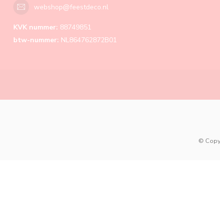
webshop@feestdeco.nl
KVK nummer:
88749851
btw-nummer:
NL864762872B01
© Copy