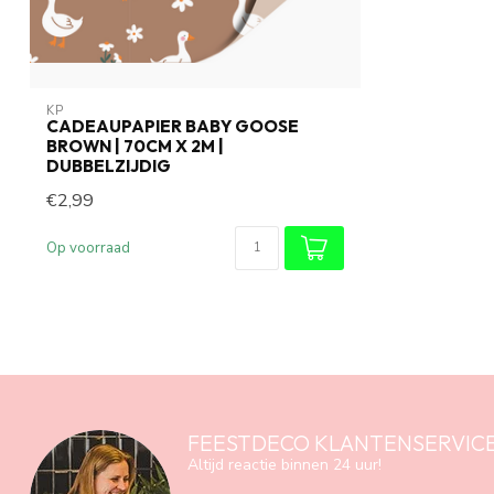
KP
CADEAUPAPIER BABY GOOSE
BROWN | 70CM X 2M |
DUBBELZIJDIG
€2,99
Op voorraad
FEESTDECO KLANTENSERVIC
Altijd reactie binnen 24 uur!