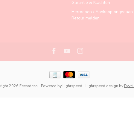
Garantie & Klachten
Herroepen / Aankoop ongedaan 
Retour melden
right 2026 Feestdeco
- Powered by
Lightspeed
-
Lightspeed design
by
Dyve