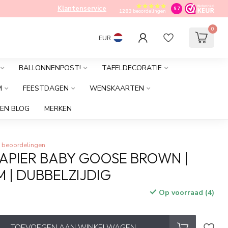
Klantenservice
9.7
1283
beoordelingen
0
EUR
BALLONNENPOST!
TAFELDECORATIE
M
FEESTDAGEN
WENSKAARTEN
EN BLOG
MERKEN
 beoordelingen
PIER BABY GOOSE BROWN |
M | DUBBELZIJDIG
Op voorraad (4)
TOEVOEGEN AAN WINKELWAGEN