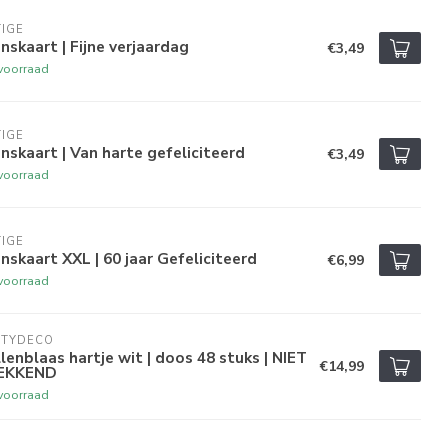
IGE
skaart | Fijne verjaardag
€3,49
voorraad
IGE
skaart | Van harte gefeliciteerd
€3,49
voorraad
IGE
skaart XXL | 60 jaar Gefeliciteerd
€6,99
voorraad
RTYDECO
lenblaas hartje wit | doos 48 stuks | NIET
€14,99
EKKEND
voorraad