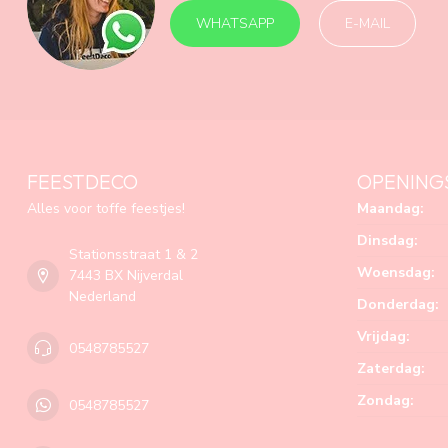
WHATSAPP
E-MAIL
FEESTDECO
OPENING
Alles voor toffe feestjes!
Maandag:
Dinsdag:
Stationsstraat 1 & 2
Woensdag:
7443 BX Nijverdal
Nederland
Donderdag:
Vrijdag:
0548785527
Zaterdag:
Zondag:
0548785527