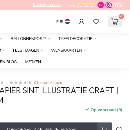
Klantenservice
9.7
1283
beoordelingen
0
EUR
BALLONNENPOST!
TAFELDECORATIE
M
FEESTDAGEN
WENSKAARTEN
EN BLOG
MERKEN
0 beoordelingen
TS
PIER SINT ILLUSTRATIE CRAFT |
M
Op voorraad (9)
TOEVOEGEN AAN WINKELWAGEN