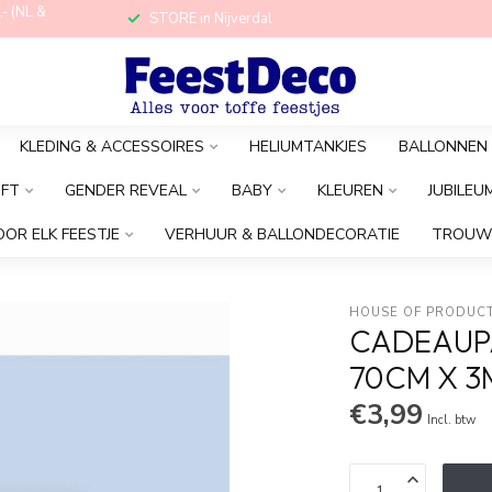
,- (NL &
STORE in Nijverdal
KLEDING & ACCESSOIRES
HELIUMTANKJES
BALLONNEN
OFT
GENDER REVEAL
BABY
KLEUREN
JUBILEU
OOR ELK FEESTJE
VERHUUR & BALLONDECORATIE
TROUW
HOUSE OF PRODUC
CADEAUPA
70CM X 3
€3,99
Incl. btw