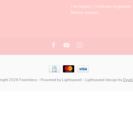
Herroepen / Aankoop ongedaan 
Retour melden
right 2026 Feestdeco
- Powered by
Lightspeed
-
Lightspeed design
by
Dyve