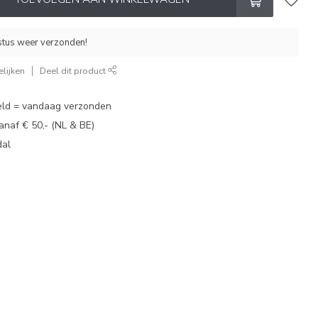
stus weer verzonden!
lijken
Deel dit product
eld = vandaag verzonden
vanaf € 50,- (NL & BE)
dal