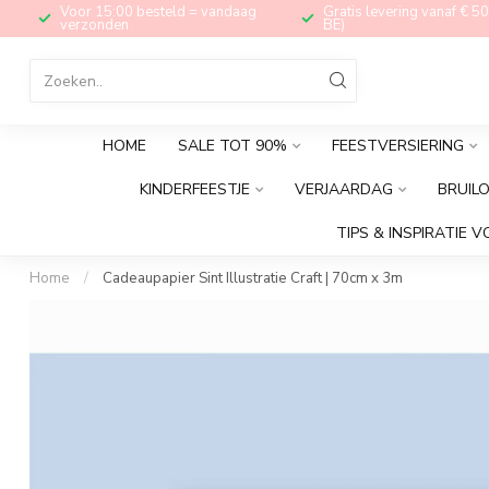
Voor 15:00 besteld = vandaag
Gratis levering vanaf € 50
verzonden
BE)
HOME
SALE TOT 90%
FEESTVERSIERING
KINDERFEESTJE
VERJAARDAG
BRUIL
TIPS & INSPIRATIE V
Home
/
Cadeaupapier Sint Illustratie Craft | 70cm x 3m