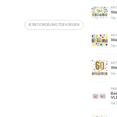
ART
Wen
Op 
JE BEOORDELING TOEVOEGEN
ART
Wen
Op 
ART
Wen
Op 
PA
Bel
VL
Op 