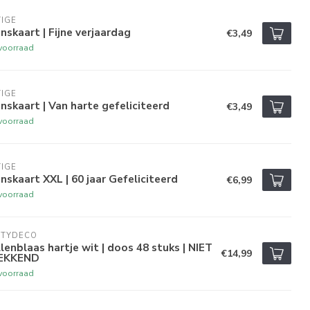
IGE
skaart | Fijne verjaardag
€3,49
voorraad
IGE
skaart | Van harte gefeliciteerd
€3,49
voorraad
IGE
skaart XXL | 60 jaar Gefeliciteerd
€6,99
voorraad
RTYDECO
lenblaas hartje wit | doos 48 stuks | NIET
€14,99
EKKEND
voorraad