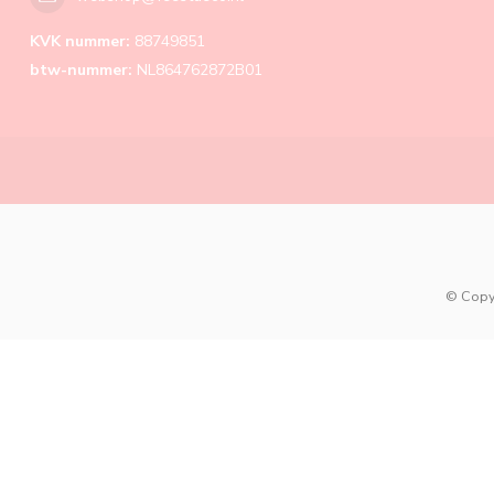
KVK nummer:
88749851
btw-nummer:
NL864762872B01
© Copy