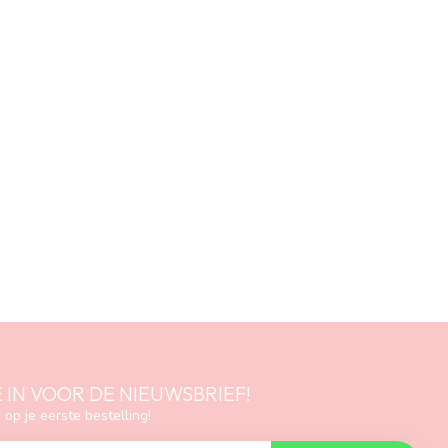
E IN VOOR DE NIEUWSBRIEF!
 op je eerste bestelling!