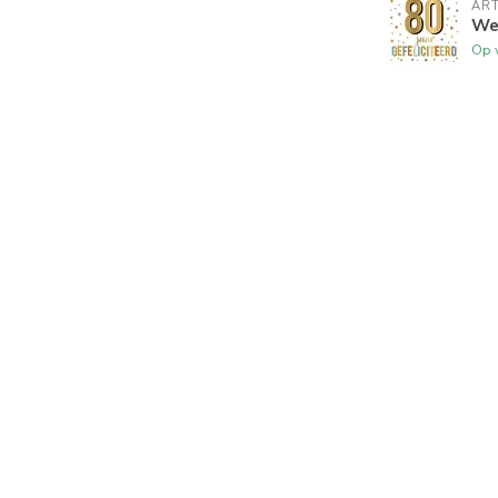
ART
Wen
Op 