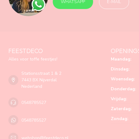
WHATSAPP
E-MAIL
FEESTDECO
OPENING
Alles voor toffe feestjes!
Maandag:
Dinsdag:
Stationsstraat 1 & 2
Woensdag:
7443 BX Nijverdal
Nederland
Donderdag:
Vrijdag:
0548785527
Zaterdag:
Zondag:
0548785527
webshop@feestdeco.nl