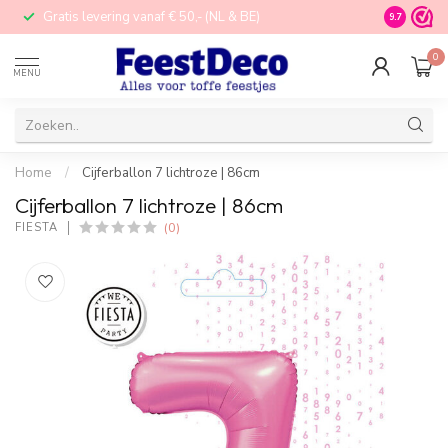
Gratis levering vanaf € 50,- (NL & BE)
STORE in N
9.7
0
MENU
Home
/
Cijferballon 7 lichtroze | 86cm
Cijferballon 7 lichtroze | 86cm
(0)
FIESTA