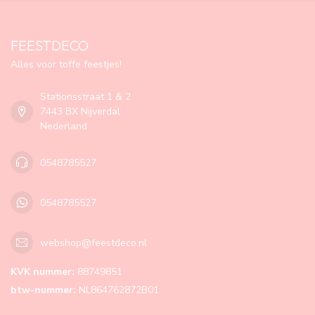
FEESTDECO
Alles voor toffe feestjes!
Stationsstraat 1 & 2
7443 BX Nijverdal
Nederland
0548785527
0548785527
webshop@feestdeco.nl
KVK nummer:
88749851
btw-nummer:
NL864762872B01