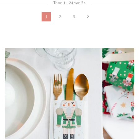
Toon
1
-
24
van 54
1
2
3