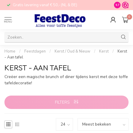
Gratis levering vanaf € 50,- (NL & BE)
STORE in N
9.7
0
MENU
Home
/
Feestdagen
/
Kerst / Oud & Nieuw
/
Kerst
/
Kerst
- Aan tafel
KERST - AAN TAFEL
Creëer een magische brunch of diner tijdens kerst met deze toffe
tafeldecoratie!
FILTERS