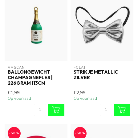
AMSCAN
FOLAT
BALLONGEWICHT
STRIKJE METALLIC
CHAMPAGNEFLES |
ZILVER
226GRAM |13CM
€1,99
€2,99
Op voorraad
Op voorraad
-50%
-50%