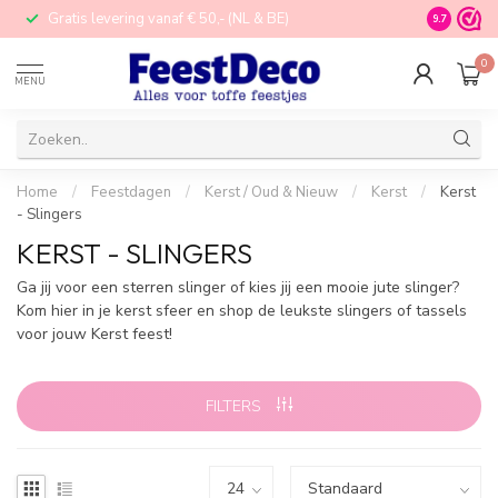
Gratis levering vanaf € 50,- (NL & BE)
STORE in N
9.7
0
MENU
Home
/
Feestdagen
/
Kerst / Oud & Nieuw
/
Kerst
/
Kerst
- Slingers
KERST - SLINGERS
Ga jij voor een sterren slinger of kies jij een mooie jute slinger?
Kom hier in je kerst sfeer en shop de leukste slingers of tassels
voor jouw Kerst feest!
FILTERS