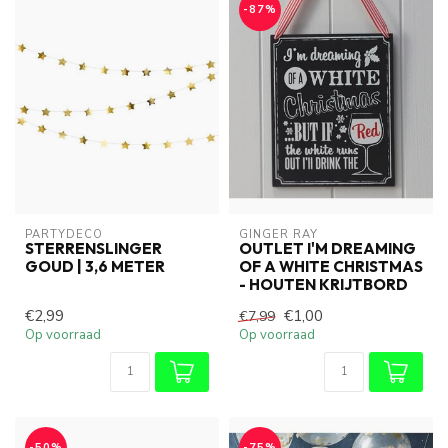
-87%
PARTYDECO
GINGER RAY
STERRENSLINGER
OUTLET I'M DREAMING
GOUD | 3,6 METER
OF A WHITE CHRISTMAS
- HOUTEN KRIJTBORD
€2,99
€1,00
€7,99
Op voorraad
Op voorraad
-50%
-75%