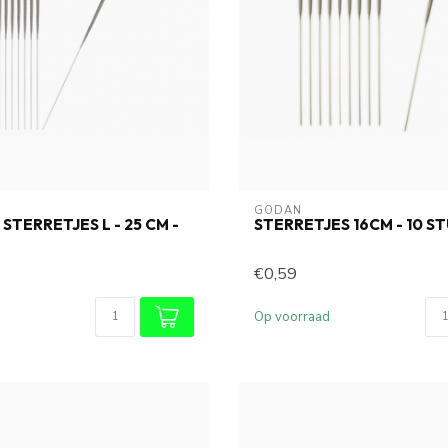
GODAN
STERRETJES L - 25 CM -
STERRETJES 16CM - 10 S
€0,59
Op voorraad