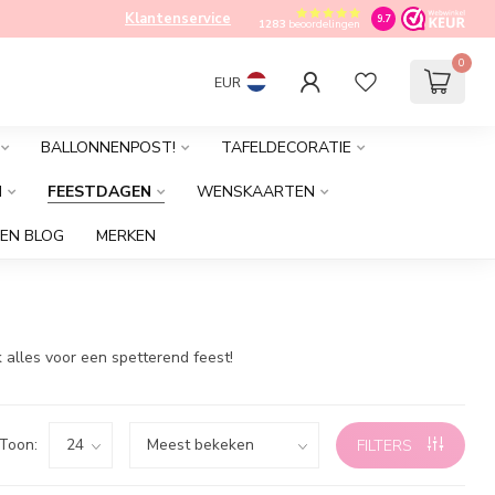
Klantenservice
9.7
1283
beoordelingen
0
EUR
BALLONNENPOST!
TAFELDECORATIE
M
FEESTDAGEN
WENSKAARTEN
EN BLOG
MERKEN
 alles voor een spetterend feest!
Toon:
FILTERS