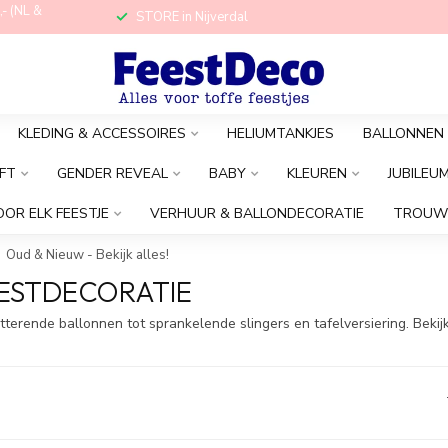
,- (NL &
STORE in Nijverdal
KLEDING & ACCESSOIRES
HELIUMTANKJES
BALLONNEN
FT
GENDER REVEAL
BABY
KLEUREN
JUBILEU
OOR ELK FEESTJE
VERHUUR & BALLONDECORATIE
TROUW
Oud & Nieuw - Bekijk alles!
FEESTDECORATIE
erende ballonnen tot sprankelende slingers en tafelversiering. Bekijk