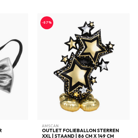
-67%
AMSCAN
R
OUTLET FOLIEBALLON STERREN
XXL | STAAND | 86 CM X 149 CM