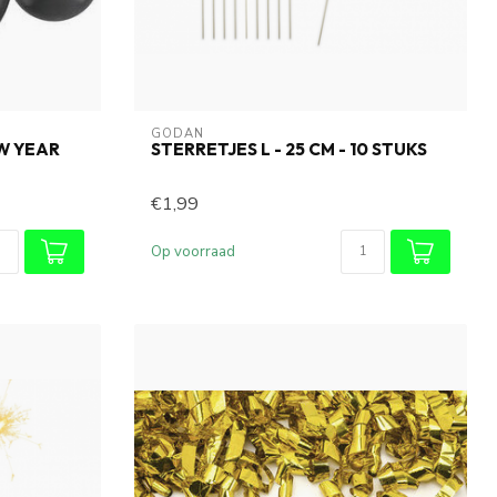
GODAN
W YEAR
STERRETJES L - 25 CM - 10 STUKS
€1,99
Op voorraad