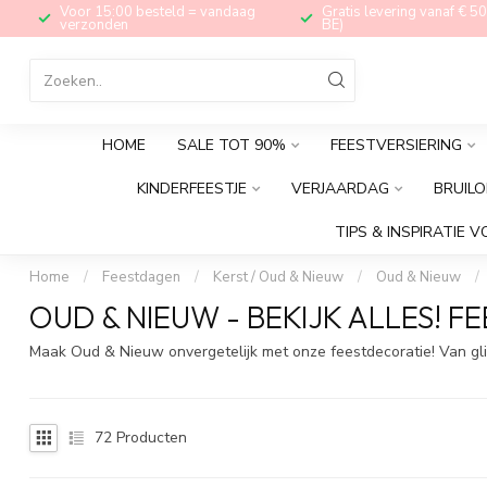
Voor 15:00 besteld = vandaag
Gratis levering vanaf € 50
verzonden
BE)
HOME
SALE TOT 90%
FEESTVERSIERING
KINDERFEESTJE
VERJAARDAG
BRUILO
TIPS & INSPIRATIE V
Home
/
Feestdagen
/
Kerst / Oud & Nieuw
/
Oud & Nieuw
/
OUD & NIEUW - BEKIJK ALLES! 
Maak Oud & Nieuw onvergetelijk met onze feestdecoratie! Van glitt
72
Producten