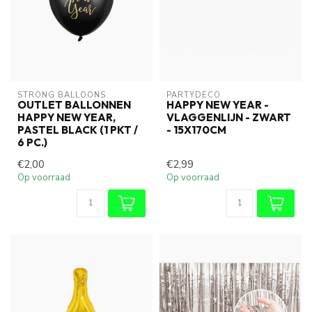
STRONG BALLOONS
PARTYDECO
OUTLET BALLONNEN
HAPPY NEW YEAR -
HAPPY NEW YEAR,
VLAGGENLIJN - ZWART
PASTEL BLACK (1 PKT /
- 15X170CM
6 PC.)
€2,00
€2,99
Op voorraad
Op voorraad