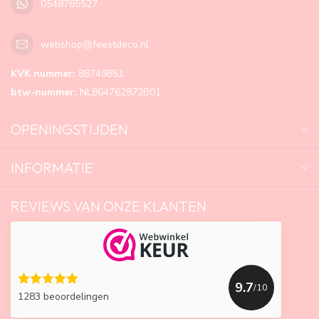
0548785527
webshop@feestdeco.nl
KVK nummer:
88749851
btw-nummer:
NL864762872B01
OPENINGSTIJDEN
INFORMATIE
REVIEWS VAN ONZE KLANTEN
9.7
/10
1283 beoordelingen