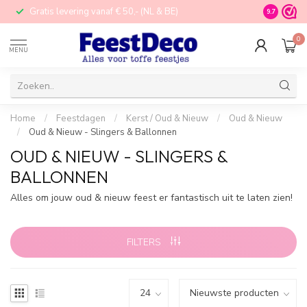
Gratis levering vanaf € 50,- (NL & BE)
STORE in N
9.7
0
MENU
Home
/
Feestdagen
/
Kerst / Oud & Nieuw
/
Oud & Nieuw
/
Oud & Nieuw - Slingers & Ballonnen
OUD & NIEUW - SLINGERS &
BALLONNEN
Alles om jouw oud & nieuw feest er fantastisch uit te laten zien!
FILTERS