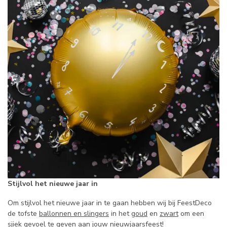
Stijlvol het nieuwe jaar in
Om stijlvol het nieuwe jaar in te gaan hebben wij bij FeestDeco
de tofste
ballonnen en slingers
in het
goud
en
zwart
om een
sjiek gevoel te geven aan jouw nieuwjaarsfeest!